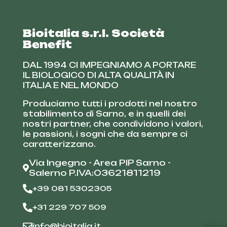
Bioitalia s.r.l. Società
Benefit
DAL 1994 CI IMPEGNIAMO A PORTARE
IL BIOLOGICO DI ALTA QUALITÀ IN
ITALIA E NEL MONDO
Produciamo tutti i prodotti nel nostro
stabilimento di Sarno, e in quelli dei
nostri partner, che condividono i valori,
le passioni, i sogni che da sempre ci
caratterizzano.
Via Ingegno - Area PIP Sarno -
Salerno P.IVA:03621811219
+39 081 5302305
+31 229 707 509
info@bioitalia.it