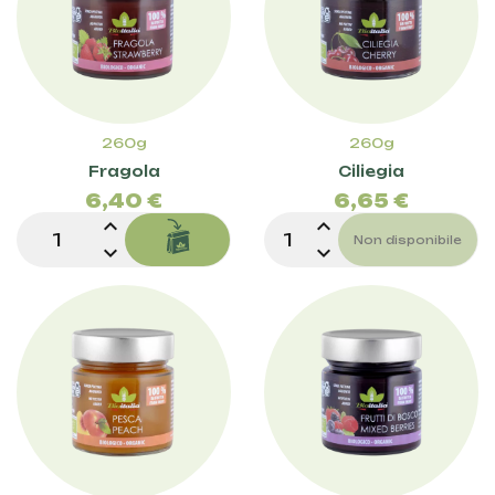
260g
260g
Prezzo
Prez
Fragola
Ciliegia
6,40 €
6,65 €
expand_less
expand_less
Non disponibile
expand_more
expand_more