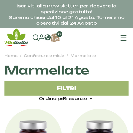
newsletter
Iscriviti alla
per ricevere la
spedizione gratuita!
Saremo chiusi dal 10 al 21 Agosto. Torneremo
operativi dal 24 Agosto
na
0
To
Home
Confetture e miele
Marmellate
Marmellate
FILTRI

Ordina per:
Rilevanza