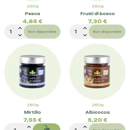
260g
260g
Prezzo
Prez
Pesca
Frutti di bosco
4,65 €
7,30 €
expand_less
expand_less
Non disponibile
Non disponibile
expand_more
expand_more
260g
260g
Prezzo
Prez
Mirtillo
Albicocca
7,55 €
5,20 €
expand_less
expand_less