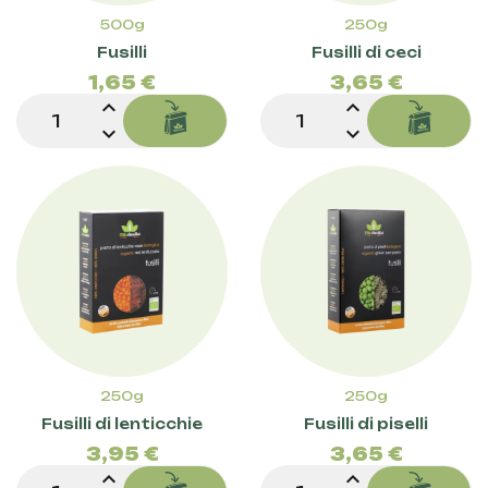
500g
250g
Prezzo
Prez
Fusilli
Fusilli di ceci
1,65 €
3,65 €
expand_less
expand_less
expand_more
expand_more
250g
250g
Prezzo
Prez
Fusilli di lenticchie
Fusilli di piselli
3,95 €
3,65 €
expand_less
expand_less