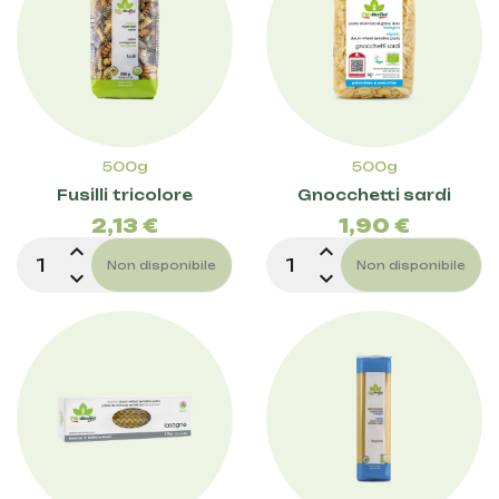
500g
500g
Prezzo
Prez
Fusilli tricolore
Gnocchetti sardi
2,13 €
1,90 €
expand_less
expand_less
Non disponibile
Non disponibile
expand_more
expand_more