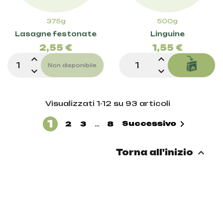
375g
500g
Prezzo
Prez
Lasagne festonate
Linguine
2,55 €
1,55 €
expand_less
expand_less
Non disponibile
expand_more
expand_more
Visualizzati 1-12 su 93 articoli
1

Successivo
2
3
…
8

Torna all'inizio