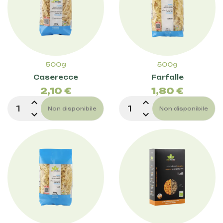
500g
500g
Prezzo
Prez
Caserecce
Farfalle
2,10 €
1,80 €
expand_less
expand_less
Non disponibile
Non disponibile
expand_more
expand_more