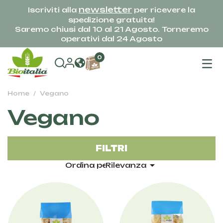
newsletter
Iscriviti alla
per ricevere la
spedizione gratuita!
Saremo chiusi dal 10 al 21 Agosto. Torneremo
operativi dal 24 Agosto
na
0
To
Home
Vegano
Vegano
FILTRI

Ordina per:
Rilevanza