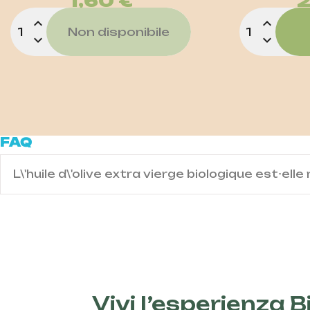
1,60 €
2
expand_less
expand_less
Non disponibile
expand_more
expand_more
FAQ
L\'huile d\'olive extra vierge biologique est-elle
Contenuto domanda IT
Vivi l’esperienza Bi