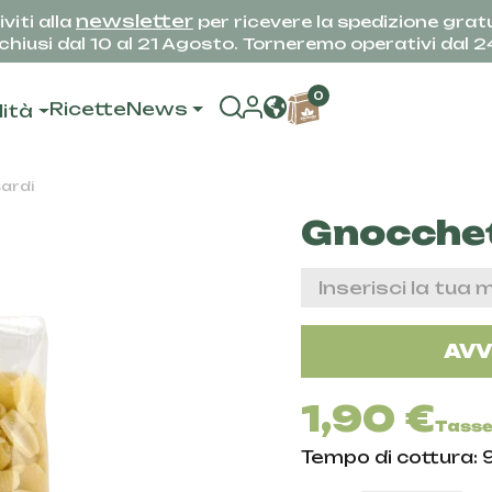
newsletter
iviti alla
per ricevere la spedizione gratu
hiusi dal 10 al 21 Agosto. Torneremo operativi dal 
0
Ricette
News
lità
ardi
Gnocchet
AVV
1,90 €
Tasse
Tempo di cottura: 9