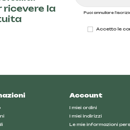
 ricevere la
Puoi annullare l'iscri
tuita
Accetto le con
mazioni
Account
o
I miei ordini
ni
I miei indirizzi
li
Le mie informazioni pers