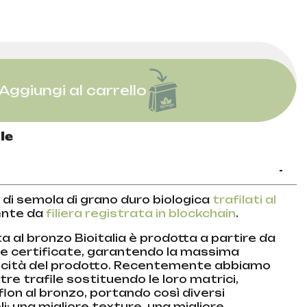
Aggiungi al carrello
le
-
 di semola di grano duro biologica
trafilati al
ente da
filiera registrata in blockchain
.
a al bronzo Bioitalia è prodotta a partire da
he certificate, garantendo la massima
ticità del prodotto. Recentemente abbiamo
tre trafile sostituendo le loro matrici,
lon al bronzo, portando così diversi
i: una migliore texture, una migliore