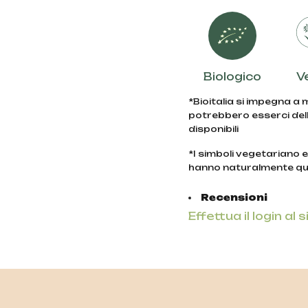
Biologico
V
*Bioitalia si impegna a
potrebbero esserci dell
disponibili
*I simboli vegetariano 
hanno naturalmente qu
Recensioni
Effettua il login al s