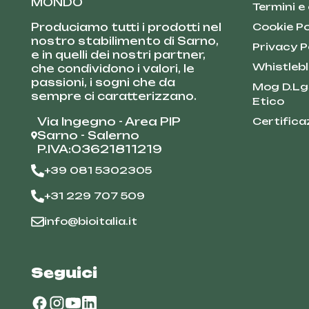
MONDO
Termini e
Produciamo tutti i prodotti nel
Cookie Po
nostro stabilimento di Sarno,
Privacy P
e in quelli dei nostri partner,
Whistleb
che condividono i valori, le
passioni, i sogni che da
Mog D.Lg
sempre ci caratterizzano.
Etico
Via Ingegno - Area PIP
Certifica
Sarno - Salerno
P.IVA:03621811219
+39 081 5302305
+31 229 707 509
info@bioitalia.it
Seguici