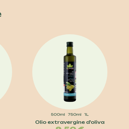
e
500ml
750ml
1L
Olio extravergine d'oliva
zo
Prezzo