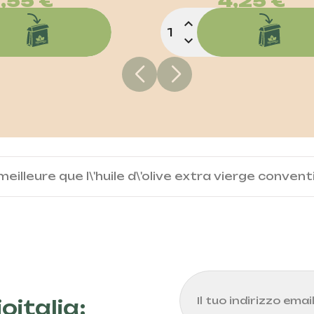
,55 €
4,25 €
expand_less
expand_more
 meilleure que l\'huile d\'olive extra vierge convent
oitalia: