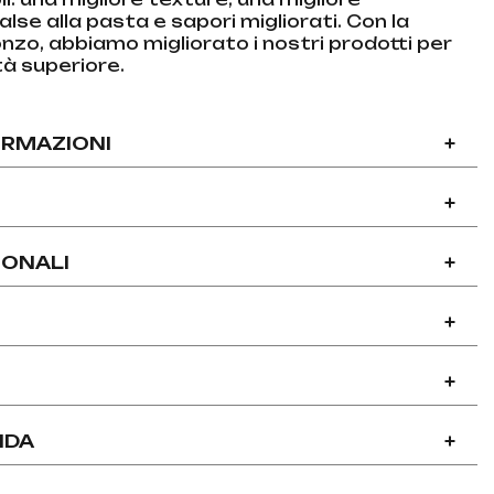
lse alla pasta e sapori migliorati. Con la
onzo, abbiamo migliorato i nostri prodotti per
ità superiore.
ORMAZIONI
+
+
IONALI
+
+
+
NDA
+