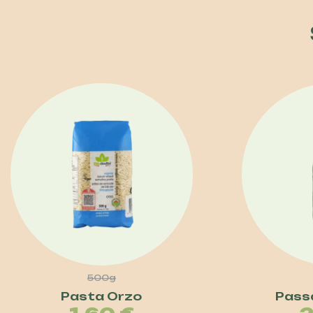
500g
Pasta Orzo
Pass
Prezzo