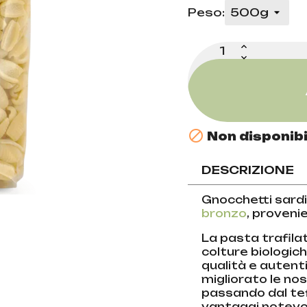
Peso:

Non disponibi
DESCRIZIONE
Gnocchetti sardi
bronzo
, proveni
La pasta trafilat
colture biologic
qualità e auten
migliorato le nos
passando dal tef
vantaggi notevol