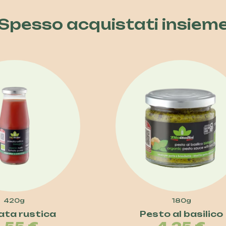
Spesso acquistati insiem
420g
180g
ata rustica
Pesto al basilico
Prezzo
Prez