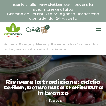
newsletter
Iscriviti alla
per ricevere la
spedizione gratuita!
Saremo chiusi dal 10 al 21 Agosto. Torneremo
operativi dal 24 Agosto
na
0
To
Home
Ricette
News
Rivivere la tradizione: addio
teflon, benvenuta trafilatura in bronzo
Rivivere la tradizione: addio
teflon, benvenuta trafilatura
in bronzo
In:
News