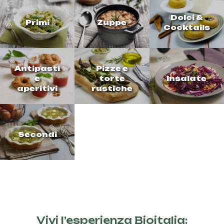
Dolci &
Primi
Zuppe
Cocktails
Antipasti
Pizze e
e
torte
Insalate
aperitivi
rustiche
Secondi
Vivi l’esperienza Bioitalia: