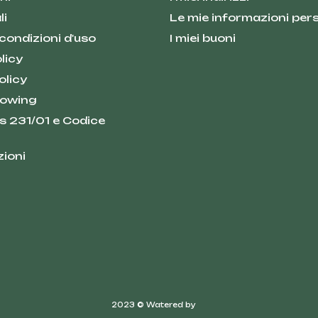
li
Le mie informazioni pers
 condizioni d'uso
I miei buoni
licy
olicy
lowing
s 231/01 e Codice
zioni
2023 © Watered by