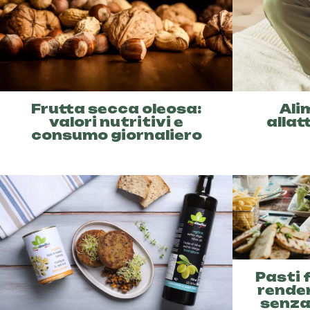
Frutta secca oleosa:
Ali
valori nutritivi e
allat
consumo giornaliero
Pasti 
render
senza