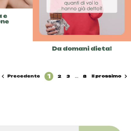
 e
one
Da domani dieta!
1


Precedente
Il prossimo
2
3
...
8