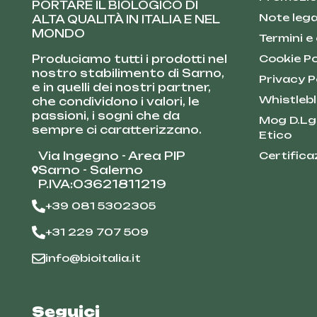
PORTARE IL BIOLOGICO DI
Note lega
ALTA QUALITÀ IN ITALIA E NEL
MONDO
Termini e
Produciamo tutti i prodotti nel
Cookie Po
nostro stabilimento di Sarno,
Privacy P
e in quelli dei nostri partner,
Whistleb
che condividono i valori, le
passioni, i sogni che da
Mog D.Lg
sempre ci caratterizzano.
Etico
Via Ingegno - Area PIP
Certifica
Sarno - Salerno
P.IVA:03621811219
+39 081 5302305
+31 229 707 509
info@bioitalia.it
Seguici