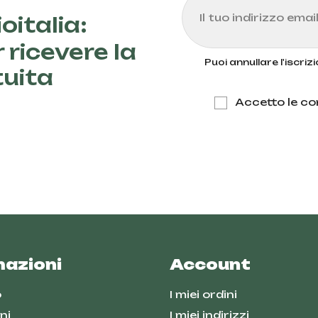
oitalia:
 ricevere la
Puoi annullare l'iscri
tuita
Accetto le con
mazioni
Account
o
I miei ordini
ni
I miei indirizzi