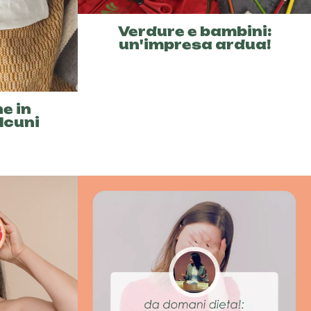
Verdure e bambini:
un'impresa ardua!
e in
lcuni