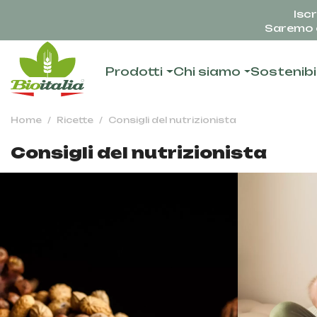
Iscr
Saremo c
Prodotti
Chi siamo
Sostenibi
Home
Ricette
Consigli del nutrizionista
Consigli del nutrizionista