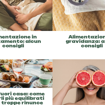
mentazione in
Alimentazion
tamento: alcun
gravidanza: a
consigli
consigli
fuori casa: come
li più equilibrati
 troppe rinunce