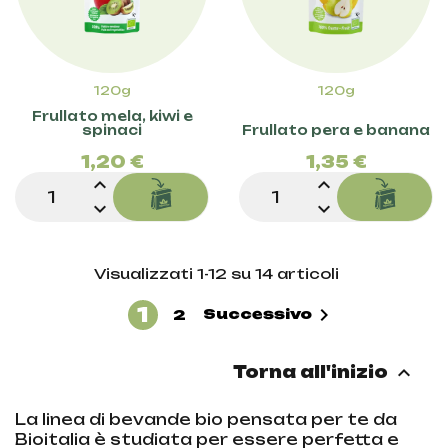
120g
120g
Frullato mela, kiwi e
Prezzo
Pre
spinaci
Frullato pera e banana
1,20 €
1,35 €
expand_less
expand_less
expand_more
expand_more
Visualizzati 1-12 su 14 articoli
1

Successivo
2

Torna all'inizio
La linea di bevande bio pensata per te da
Bioitalia è studiata per essere perfetta e