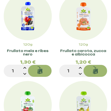
120g
120g
Frullato mela e ribes
Frullato carota, zucca
Prezzo
Pre
nero
e albicocca
1,30 €
1,20 €
expand_less
expand_less
expand_more
expand_more