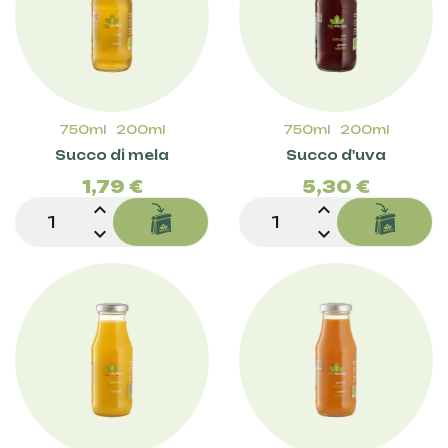
750ml
200ml
750ml
200ml
Prezzo
Pre
Succo di mela
Succo d'uva
1,79 €
5,30 €
expand_less
expand_less
expand_more
expand_more