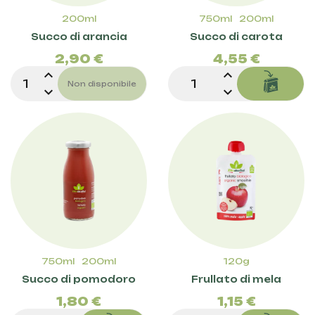
200ml
750ml
200ml
Prezzo
Pre
Succo di arancia
Succo di carota
2,90 €
4,55 €
expand_less
expand_less
Non disponibile
expand_more
expand_more
750ml
200ml
120g
Prezzo
Pre
Succo di pomodoro
Frullato di mela
1,80 €
1,15 €