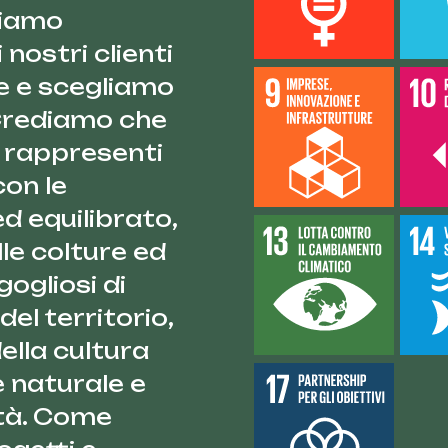
siamo
nostri clienti
e e scegliamo
 Crediamo che
 rappresenti
con le
d equilibrato,
lle colture ed
gogliosi di
el territorio,
lla cultura
e naturale e
tà. Come