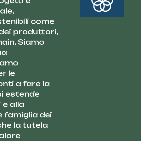
ogetti e
ale,
tenibili come
 dei produttori,
chain. Siamo
na
siamo
r le
nti a fare la
si estende
 e alla
e famiglia dei
he la tutela
valore