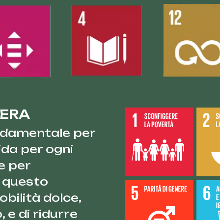
IERA
ondamentale per
ida per ogni
e per
r questo
bilità dolce,
o, e di ridurre