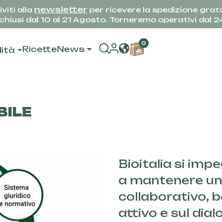
newsletter
iviti alla
per ricevere la spedizione gratu
hiusi dal 10 al 21 Agosto. Torneremo operativi dal 
0
Ricette
News
lità
BILE
Bioitalia si imp
a mantenere un
collaborativo, 
attivo e sul dial