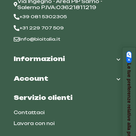
Via Ingegno - Area PIP Sarno -
Salerno P.IVA:03621811219
+39 081 5302305
+31 229 707 509
info@bioitalia.it
Informazioni

Le tue preferenze relative alla privacy
Account

Servizio clienti
Contattaci
Lavora con noi