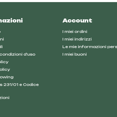
mazioni
Account
o
I miei ordini
ni
I miei indirizzi
li
Le mie informazioni pers
 condizioni d'uso
I miei buoni
licy
olicy
lowing
s 231/01 e Codice
zioni