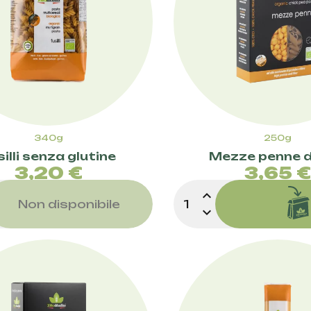
340g
250g
silli senza glutine
Mezze penne di
Prezzo
Pre
3,20 €
3,65 
expand_less
Non disponibile
expand_more