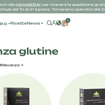
newsletter
iviti alla
per ricevere la spedizione gratu
hiusi dal 10 al 21 Agosto. Torneremo operativi dal 
0
Ricette
News
lità
za glutine

r:
Rilevanza