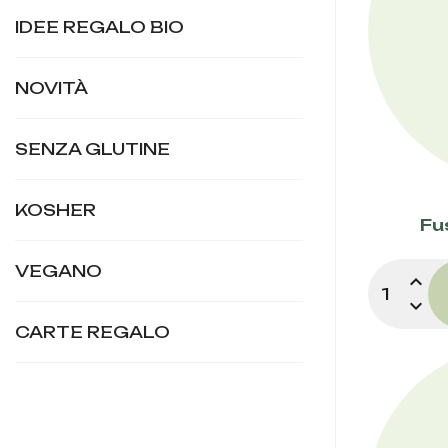
IDEE REGALO BIO
NOVITÀ
SENZA GLUTINE
KOSHER
Fu
VEGANO
expand_less
expand_more
CARTE REGALO