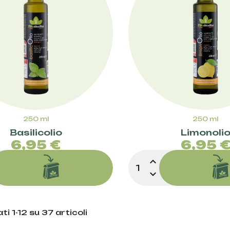
250 ml
250 ml
Basilicolio
Limonoli
Prezzo
Pre
6,95 €
6,95 
expand_less
expand_more
ti 1-12 su 37 articoli