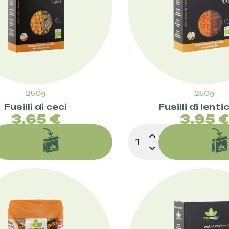
250g
250g
Fusilli di ceci
Fusilli di lenti
Prezzo
Pre
3,65 €
3,95 
expand_less
expand_more