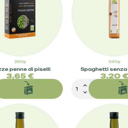
250g
340g
ze penne di piselli
Spaghetti senza 
Prezzo
Pre
3,65 €
3,20 
expand_less
expand_more