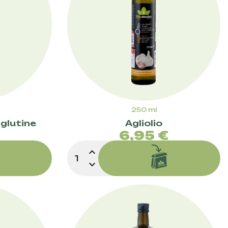
250 ml
glutine
Agliolio
zzo
Prezzo
€
6,95 €
expand_less
expand_more