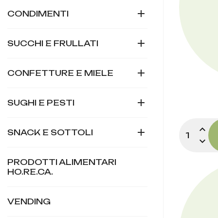

CONDIMENTI

SUCCHI E FRULLATI

CONFETTURE E MIELE

SUGHI E PESTI
expand_less

SNACK E SOTTOLI
expand_more
PRODOTTI ALIMENTARI
HO.RE.CA.
VENDING