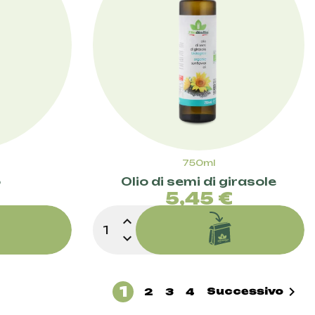
750ml
o
Olio di semi di girasole
zzo
Prezzo
€
5,45 €
expand_less
expand_more
1

Successivo
2
3
4