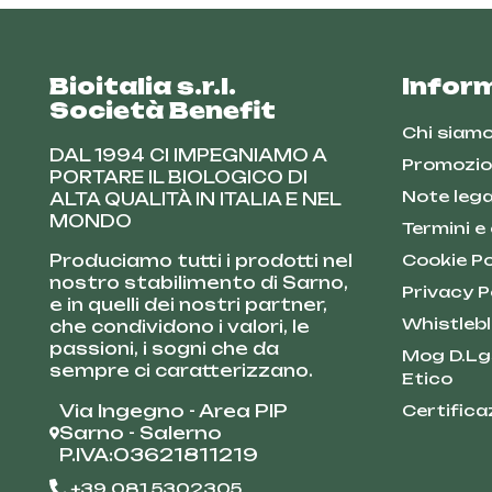
Bioitalia s.r.l.
Infor
Società Benefit
Chi siam
DAL 1994 CI IMPEGNIAMO A
Promozio
PORTARE IL BIOLOGICO DI
Note lega
ALTA QUALITÀ IN ITALIA E NEL
MONDO
Termini e
Produciamo tutti i prodotti nel
Cookie Po
nostro stabilimento di Sarno,
Privacy P
e in quelli dei nostri partner,
Whistleb
che condividono i valori, le
passioni, i sogni che da
Mog D.Lg
sempre ci caratterizzano.
Etico
Via Ingegno - Area PIP
Certifica
Sarno - Salerno
P.IVA:03621811219
+39 081 5302305