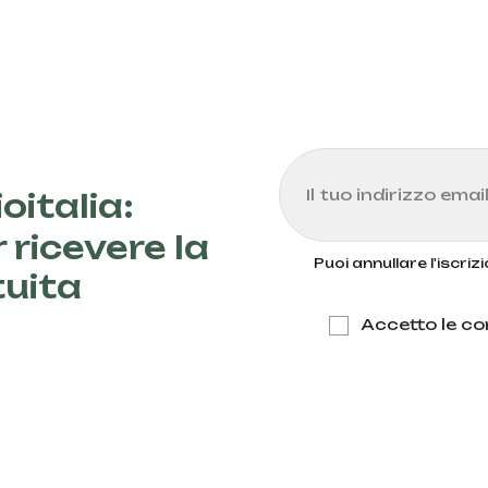
oitalia:
 ricevere la
Puoi annullare l'iscri
tuita
Accetto le con