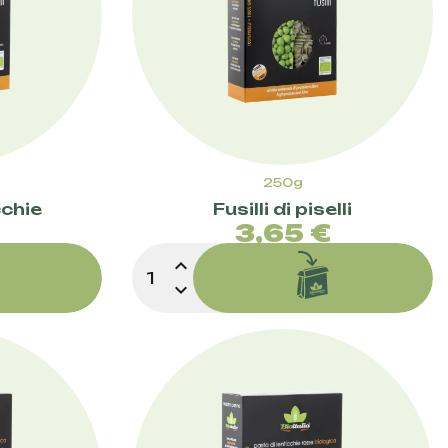
250g
cchie
Fusilli di piselli
zzo
Prezzo
€
3,65 €
expand_less
expand_more