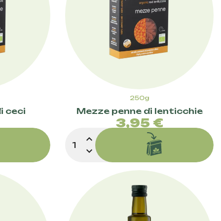
250g
 ceci
Mezze penne di lenticchie
zzo
Prezzo
€
3,95 €
expand_less
expand_more