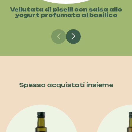
Vellutata di piselli con salsa allo
yogurt profumata al basilico
Spesso acquistati insieme