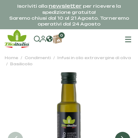
newsletter
Iscriviti alla
per ricevere la
spedizione gratuita!
Saremo chiusi dal 10 al 21 Agosto. Torneremo
operativi dal 24 Agosto
na
0
To
Home
Condimenti
Infusi in olio extravergine di oliva
Basilicolio