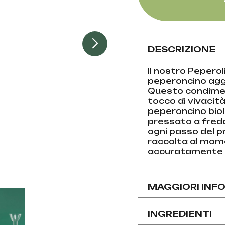
DESCRIZIONE
Il nostro Peperoli
peperoncino aggi
Questo condiment
tocco di vivacità 
peperoncino biolo
pressato a fredd
ogni passo del p
raccolta al mome
accuratamente r
MAGGIORI INF
INGREDIENTI