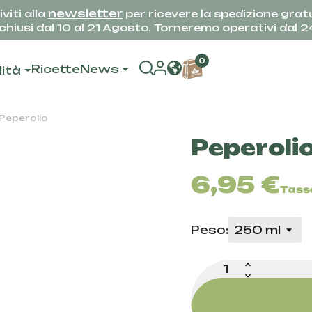
newsletter
iviti alla
per ricevere la spedizione gratu
hiusi dal 10 al 21 Agosto. Torneremo operativi dal 
0
Ricette
News
lità
Peperolio
Peperoli
6,95 €
Tasse
Peso: