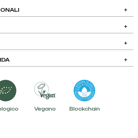
IONALI
+
+
+
NDA
+
ologico
Vegano
Blockchain