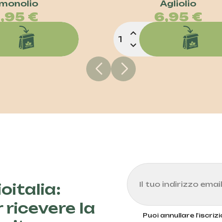
Prezzo
imonolio
Prez
Agliolio
,95 €
6,95 €
expand_less
expand_more
oitalia:
 ricevere la
Puoi annullare l'iscri