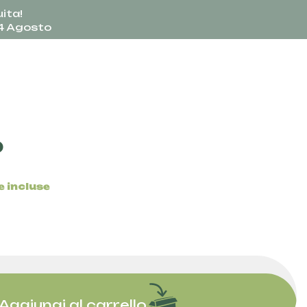
ita!
24 Agosto
o
 incluse
Aggiungi al carrello