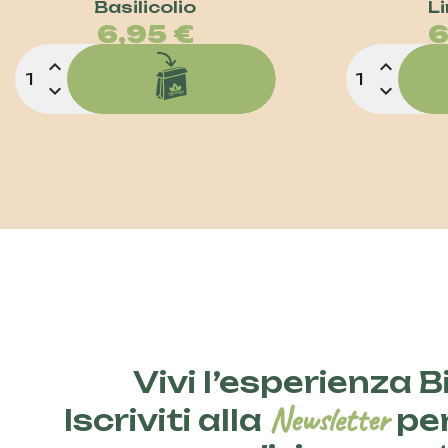
Basilicolio
Prezzo
L
6,95 €
6
expand_less
expand_less
expand_more
expand_more
Vivi l’esperienza Bi
Newsletter
Iscriviti alla
per