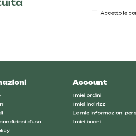
tuita
Accetto le con
mazioni
Account
o
I miei ordini
ni
I miei indirizzi
li
Le mie informazioni pers
 condizioni d'uso
I miei buoni
licy