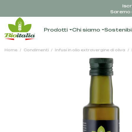
Iscr
Saremo c
Prodotti
Chi siamo
Sostenibi
Home
Condimenti
Infusi in olio extravergine di oliva