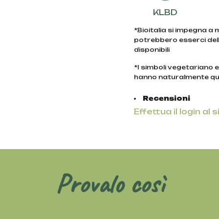
KLBD
*Bioitalia si impegna a
potrebbero esserci dell
disponibili
*I simboli vegetariano 
hanno naturalmente qu
Recensioni
Effettua il login al s
Provalo così