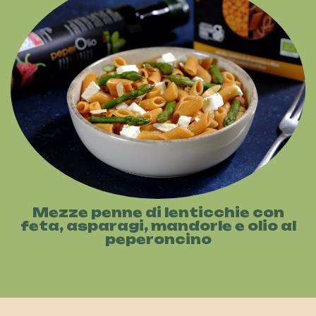
Mezze penne di lenticchie con
feta, asparagi, mandorle e olio al
peperoncino