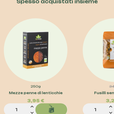
Spesso acquistati insieme
250g
3
Prezzo
Mezze penne di lenticchie
Fusilli se
3,95 €
3,
expand_less
expand_less
expand_more
expand_more