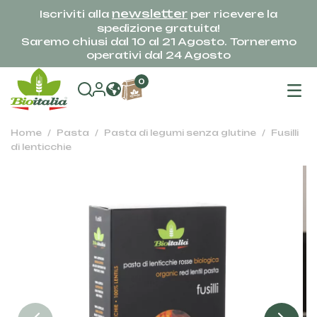
newsletter
Iscriviti alla
per ricevere la
spedizione gratuita!
Saremo chiusi dal 10 al 21 Agosto. Torneremo
operativi dal 24 Agosto
na
0
To
Home
Pasta
Pasta di legumi senza glutine
Fusilli
di lenticchie