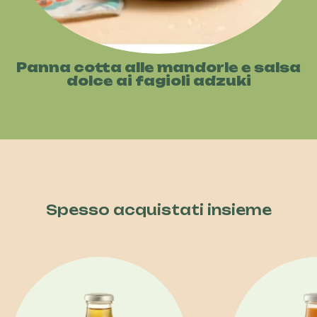
Panna cotta alle mandorle e salsa
dolce ai fagioli adzuki
Spesso acquistati insieme