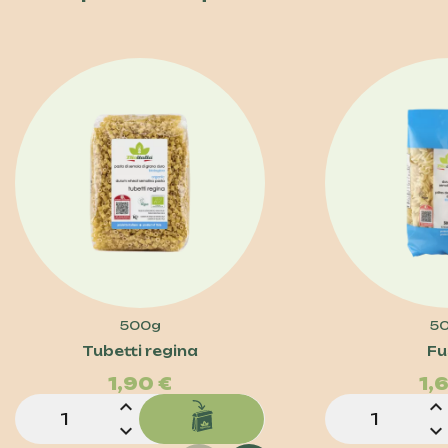
500g
5
Prezzo
Tubetti regina
Fus
1,90 €
1,
expand_less
expand_less
expand_more
expand_more