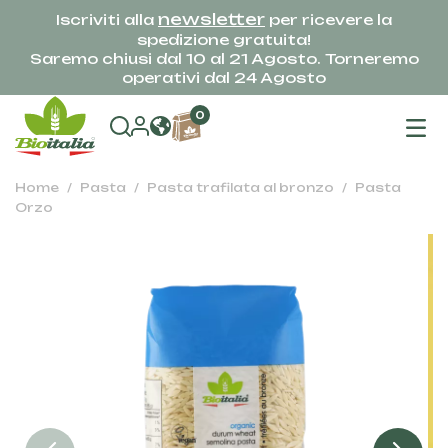
newsletter
Iscriviti alla
per ricevere la
spedizione gratuita!
Saremo chiusi dal 10 al 21 Agosto. Torneremo
operativi dal 24 Agosto
na
0
To
Home
Pasta
Pasta trafilata al bronzo
Pasta
Orzo