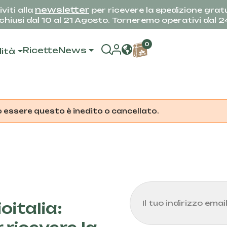
newsletter
iviti alla
per ricevere la spedizione gratu
hiusi dal 10 al 21 Agosto. Torneremo operativi dal 
0
Ricette
News
lità
ò essere questo è inedito o cancellato.
oitalia: