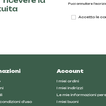
 ricevere la
Puoi annullare l'iscri
tuita
Accetto le con
mazioni
Account
o
I miei ordini
ni
I miei indirizzi
li
Le mie informazioni pers
 condizioni d'uso
I miei buoni