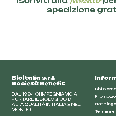
Newsletter
Iscriviti alla
per
spedizione gra
Bioitalia s.r.l.
Infor
Società Benefit
Chi siam
DAL 1994 CI IMPEGNIAMO A
Promozio
PORTARE IL BIOLOGICO DI
Note lega
ALTA QUALITÀ IN ITALIA E NEL
MONDO
Termini e