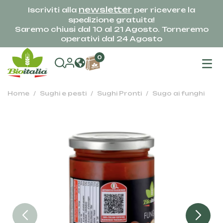
newsletter
Iscriviti alla
per ricevere la
spedizione gratuita!
Saremo chiusi dal 10 al 21 Agosto. Torneremo
operativi dal 24 Agosto
na
0
To
Home
Sughi e pesti
Sughi Pronti
Sugo ai funghi