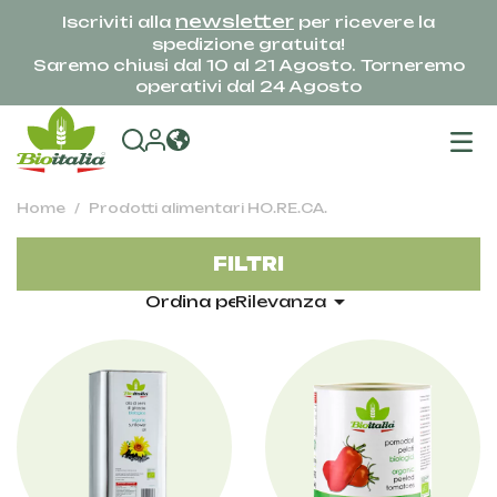
newsletter
Iscriviti alla
per ricevere la
spedizione gratuita!
Saremo chiusi dal 10 al 21 Agosto. Torneremo
operativi dal 24 Agosto
na
To
Home
Prodotti alimentari HO.RE.CA.
FILTRI

Ordina per:
Rilevanza