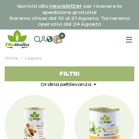
newsletter
Iscriviti alla
per ricevere la
spedizione gratuita!
Saremo chiusi dal 10 al 21 Agosto. Torneremo
operativi dal 24 Agosto
na
0
To
Home
Legumi
FILTRI

Ordina per:
Rilevanza