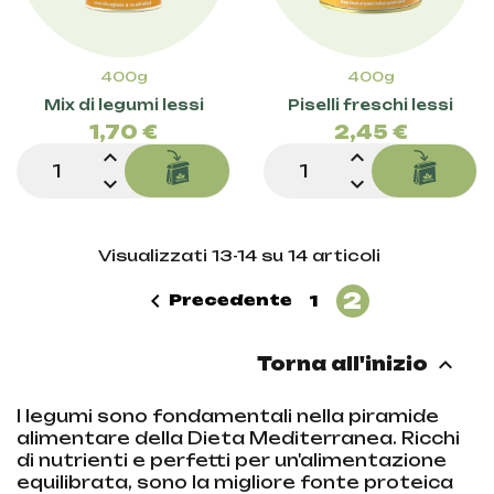
400g
400g
Mix di legumi lessi
Prezzo
Piselli freschi lessi
Prezz
1,70 €
2,45 €
expand_less
expand_less
expand_more
expand_more
Visualizzati 13-14 su 14 articoli
2

Precedente
1

Torna all'inizio
I legumi sono fondamentali nella piramide
alimentare della Dieta Mediterranea. Ricchi
di nutrienti e perfetti per un'alimentazione
equilibrata, sono la migliore fonte proteica