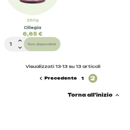
260g
Ciliegia
Prezzo
6,65 €
expand_less
Non disponibile
expand_more
Visualizzati 13-13 su 13 articoli
2

Precedente
1

Torna all'inizio