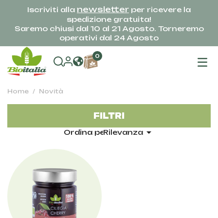
newsletter
Iscriviti alla
per ricevere la
spedizione gratuita!
Saremo chiusi dal 10 al 21 Agosto. Torneremo
operativi dal 24 Agosto
na
0
To
Home
Novità
FILTRI

Ordina per:
Rilevanza