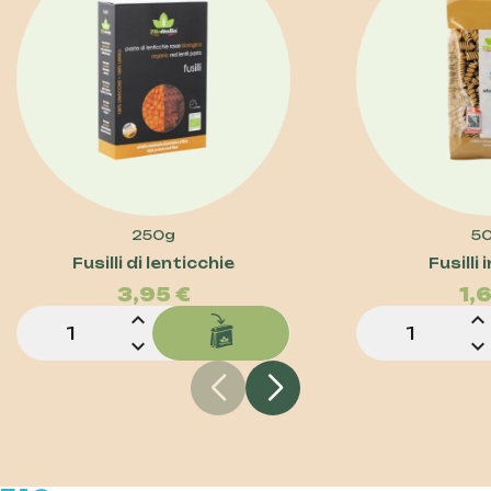
250g
5
Prezzo
Fusilli di lenticchie
Fusilli 
3,95 €
1,
expand_less
expand_less
expand_more
expand_more