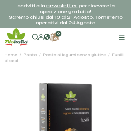
newsletter
Iscriviti alla
per ricevere la
spedizione gratuita!
Saremo chiusi dal 10 al 21 Agosto. Torneremo
operativi dal 24 Agosto
na
0
To
Home
Pasta
Pasta di legumi senza glutine
Fusilli
di ceci