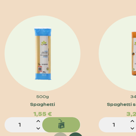
500g
3
Prezzo
Spaghetti
Spaghetti s
1,55 €
3,
expand_less
expand_less
expand_more
expand_more