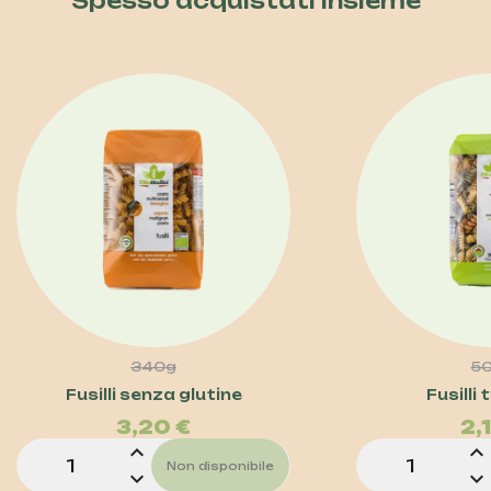
Spesso acquistati insieme
340g
5
Prezzo
Fusilli senza glutine
Fusilli 
3,20 €
2,
expand_less
expand_less
Non disponibile
expand_more
expand_more