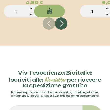
4,80 €
6,
expand_less
expand_less
expand_more
expand_more
Vivi l’esperienza Bioitalia:
Newsletter
Iscriviti alla
per ricevere
la spedizione gratuita
Ricevi ispirazioni, offerte, novità, ricette, storie.
Il mondo Bioitalia nella tua inbox ogni settimana.