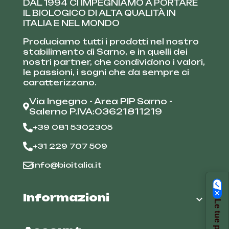
DAL 1994 CI IMPEGNIAMO A PORTARE
IL BIOLOGICO DI ALTA QUALITÀ IN
ITALIA E NEL MONDO
Produciamo tutti i prodotti nel nostro
stabilimento di Sarno, e in quelli dei
nostri partner, che condividono i valori,
le passioni, i sogni che da sempre ci
caratterizzano.
Via Ingegno - Area PIP Sarno -
Salerno P.IVA:03621811219
+39 081 5302305
+31 229 707 509
info@bioitalia.it
Informazioni
