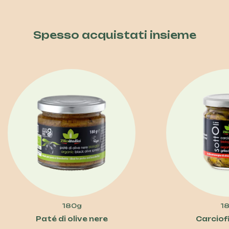
Spesso acquistati insieme
180g
1
Prezzo
Paté di olive nere
Carciofi