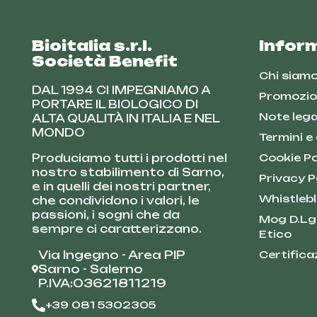
Bioitalia s.r.l.
Infor
Società Benefit
Chi siam
DAL 1994 CI IMPEGNIAMO A
Promozio
PORTARE IL BIOLOGICO DI
Note lega
ALTA QUALITÀ IN ITALIA E NEL
MONDO
Termini e
Produciamo tutti i prodotti nel
Cookie Po
nostro stabilimento di Sarno,
Privacy P
e in quelli dei nostri partner,
Whistleb
che condividono i valori, le
passioni, i sogni che da
Mog D.Lg
sempre ci caratterizzano.
Etico
Via Ingegno - Area PIP
Certifica
Sarno - Salerno
P.IVA:03621811219
+39 081 5302305