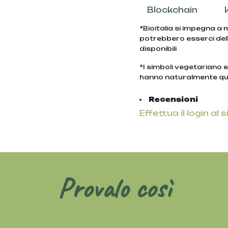
Blockchain
*Bioitalia si impegna a
potrebbero esserci dell
disponibili
*I simboli vegetariano 
hanno naturalmente qu
Recensioni
Effettua il login al s
Provalo così