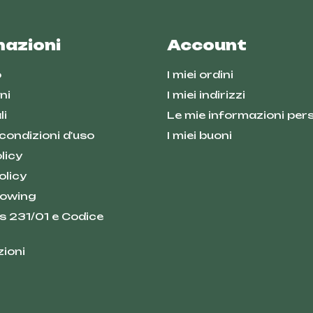
mazioni
Account
o
I miei ordini
ni
I miei indirizzi
li
Le mie informazioni pers
 condizioni d'uso
I miei buoni
licy
olicy
lowing
s 231/01 e Codice
zioni