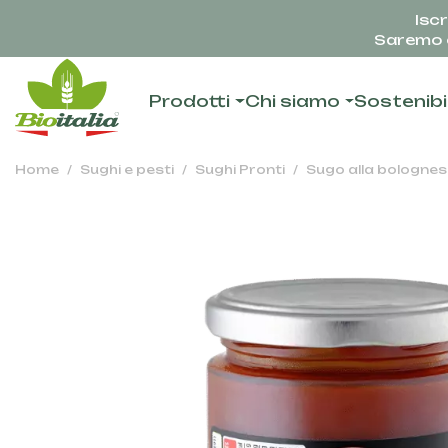
Iscr
Saremo c
Prodotti
Chi siamo
Sostenibi
Home
Sughi e pesti
Sughi Pronti
Sugo alla bologne