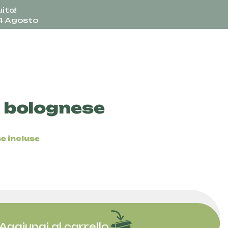
ita!
24 Agosto
a bolognese
e incluse
Aggiungi al carrello