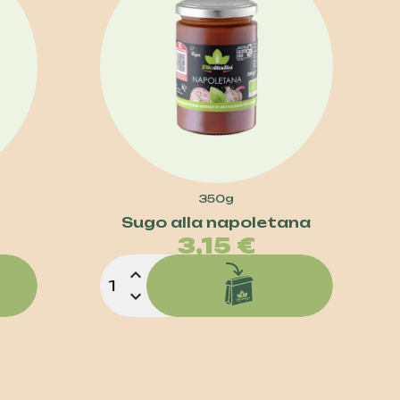
350g
Sugo alla napoletana
zo
Prezzo
3,15 €
expand_less
expand_more