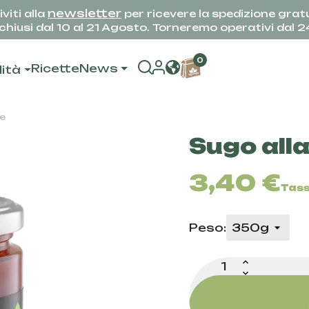
newsletter
iviti alla
per ricevere la spedizione gratu
hiusi dal 10 al 21 Agosto. Torneremo operativi dal 
0
Ricette
News
lità
se
Sugo all
3,40 €
Tass
Peso: