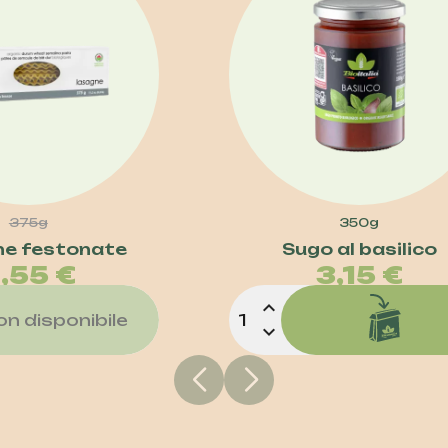
375g
350g
e festonate
Sugo al basilico
Prezzo
Prez
,55 €
3,15 €
expand_less
on disponibile
expand_more