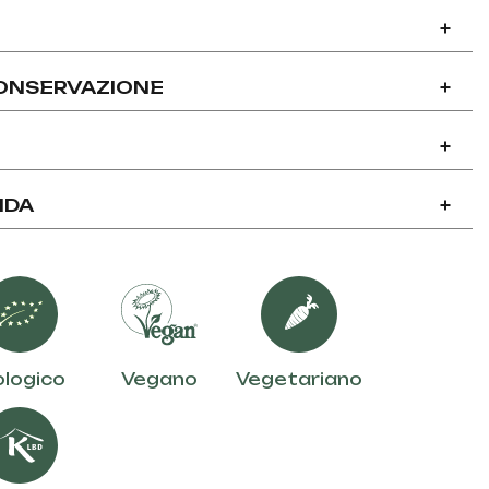
+
CONSERVAZIONE
+
+
NDA
+
ologico
Vegano
Vegetariano