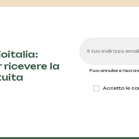
oitalia:
 ricevere la
Puoi annullare l'iscri
tuita
Accetto le con