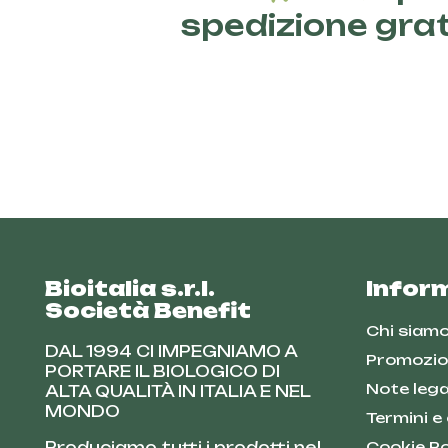
spedizione gra
Bioitalia s.r.l.
Infor
Società Benefit
Chi siam
DAL 1994 CI IMPEGNIAMO A
Promozio
PORTARE IL BIOLOGICO DI
Note lega
ALTA QUALITÀ IN ITALIA E NEL
MONDO
Termini e
Produciamo tutti i prodotti nel
Cookie Po