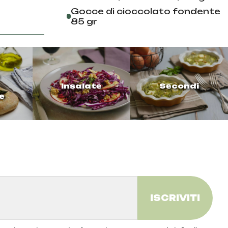
Gocce di cioccolato fondente
85 gr
Insalate
Secondi
e