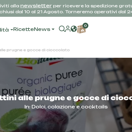
newsletter
iviti alla
per ricevere la spedizione gratu
hiusi dal 10 al 21 Agosto. Torneremo operativi dal 
0
Ricette
News
lità
 alle prugne e gocce di cioccolato
tini alle prugne e gocce di cio
In:
Dolci, colazione e cocktails