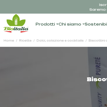
Iscr
Saremo c
Prodotti
Chi siamo
Sostenibi
Home
Ricette
Dolci, colazione e cocktails
Biscottini
Biscot