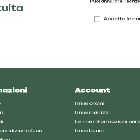
Puoi annullare l'iscri
tuita
Accetto le con
mazioni
Account
o
I miei ordini
ni
I miei indirizzi
li
Le mie informazioni pers
 condizioni d'uso
I miei buoni
licy