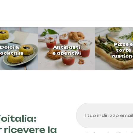
Pizze e
Dolci &
Antipasti
torte
ocktails
e aperitivi
rustich
oitalia:
 ricevere la