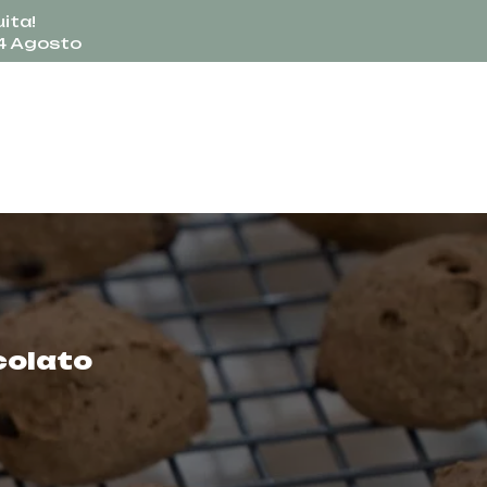
ita!
24 Agosto
ccolato