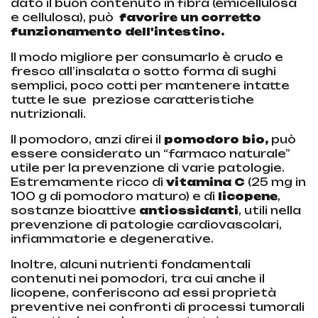
dato il buon contenuto in fibra (emicellulosa
e cellulosa), può
favorire un corretto
funzionamento dell'intestino
.
Il modo migliore per consumarlo è crudo e
fresco all’insalata o sotto forma di sughi
semplici, poco cotti per mantenere intatte
tutte le sue preziose caratteristiche
nutrizionali.
Il pomodoro, anzi direi il
pomodoro bio,
può
essere considerato un “farmaco naturale”
utile per la prevenzione di varie patologie.
Estremamente ricco di
vitamina C
(25 mg in
100 g di pomodoro maturo) e di
licopene
,
sostanze bioattive
antiossidanti
, utili nella
prevenzione di patologie cardiovascolari,
infiammatorie e degenerative.
Inoltre, alcuni nutrienti fondamentali
contenuti nei pomodori, tra cui anche il
licopene, conferiscono ad essi proprietà
preventive nei confronti di processi tumorali