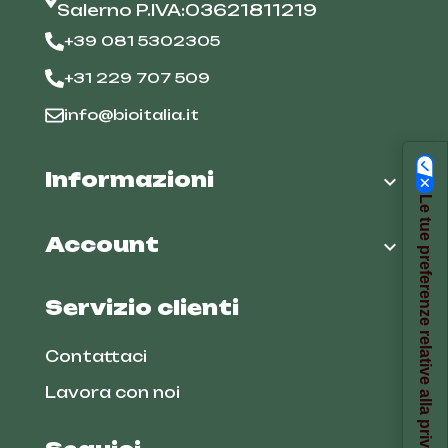
Salerno P.IVA:03621811219
+39 081 5302305
+31 229 707 509
info@bioitalia.it
Informazioni

Le tue preferenze relative alla privacy
Account

Servizio clienti
Contattaci
Lavora con noi