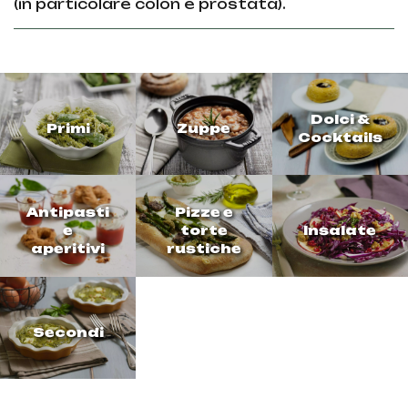
(in particolare colon e prostata).
Dolci &
Primi
Zuppe
Cocktails
Antipasti
Pizze e
e
torte
Insalate
aperitivi
rustiche
Secondi