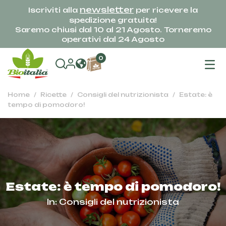
newsletter
Iscriviti alla
per ricevere la
spedizione gratuita!
Saremo chiusi dal 10 al 21 Agosto. Torneremo
operativi dal 24 Agosto
na
0
To
Home
Ricette
Consigli del nutrizionista
Estate: è
tempo di pomodoro!
Estate: è tempo di pomodoro!
In:
Consigli del nutrizionista