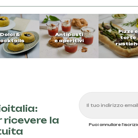
Pizze e
Dolci &
Antipasti
torte
ocktails
e aperitivi
rustich
oitalia:
 ricevere la
Puoi annullare l'iscri
tuita