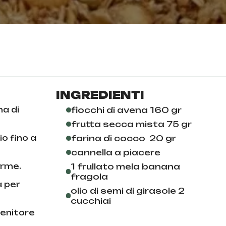
INGREDIENTI
na di
fiocchi di avena 160 gr
frutta secca mista 75 gr
io fino a
farina di cocco 20 gr
cannella a piacere
orme.
1 frullato mela banana
fragola
a per
olio di semi di girasole 2
cucchiai
tenitore