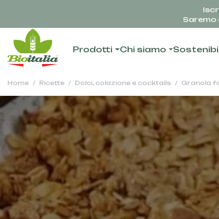
Iscr
Saremo c
Prodotti
Chi siamo
Sostenibi
Home
Ricette
Dolci, colazione e cocktails
Granola fa