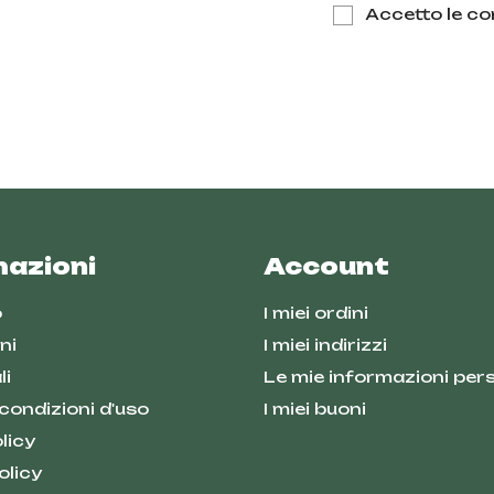
Accetto le con
mazioni
Account
o
I miei ordini
ni
I miei indirizzi
li
Le mie informazioni pers
 condizioni d'uso
I miei buoni
licy
olicy