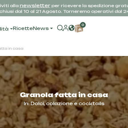
newsletter
iviti alla
per ricevere la spedizione gratu
hiusi dal 10 al 21 Agosto. Torneremo operativi dal 
0
Ricette
News
lità
tta in casa
Granola fatta in casa
In:
Dolci, colazione e cocktails