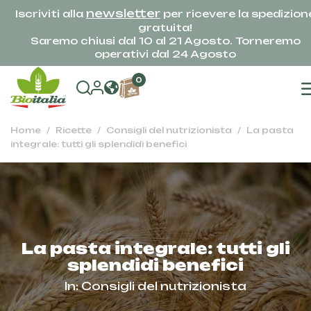
newsletter
Iscriviti alla
per ricevere la spedizion
gratuita!
Saremo chiusi dal 10 al 21 Agosto. Torneremo
operativi dal 24 Agosto
0
Home
Ricette
Consigli del nutrizionista
La pasta
integrale: tutti gli splendidi benefici
La pasta integrale: tutti gli
splendidi benefici
In:
Consigli del nutrizionista