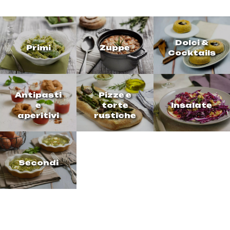
Dolci &
Primi
Zuppe
Cocktails
Antipasti
Pizze e
e
torte
Insalate
aperitivi
rustiche
Secondi