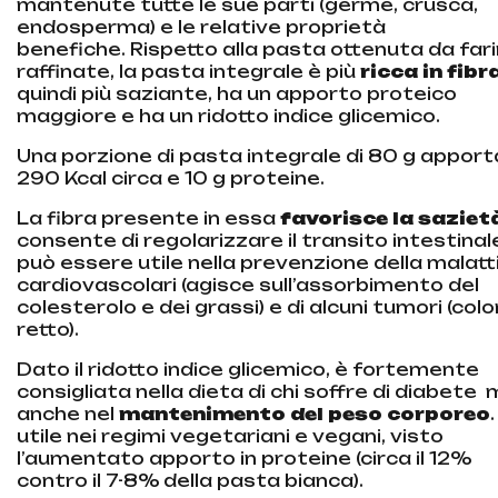
mantenute tutte le sue parti (germe, crusca,
endosperma) e le relative proprietà
benefiche.
Rispetto alla pasta ottenuta da far
raffinate, la pasta integrale
è più
ricca in fibr
quindi più saziante, ha un apporto proteico
maggiore e ha un ridotto indice glicemico.
Una porzione di pasta integrale di 80 g apport
290 Kcal circa e 10 g proteine.
La fibra presente in essa
favorisce la saziet
consente di regolarizzare il transito intestinal
può essere utile nella prevenzione della malatt
cardiovascolari (agisce sull’assorbimento del
colesterolo e dei grassi) e di alcuni tumori (colo
retto).
Dato il ridotto indice glicemico, è fortemente
consigliata nella dieta di chi soffre di diabete
anche nel
mantenimento del peso corporeo
utile nei regimi vegetariani e vegani, visto
l’aumentato apporto in proteine (circa il 12%
contro il 7-8% della pasta bianca).