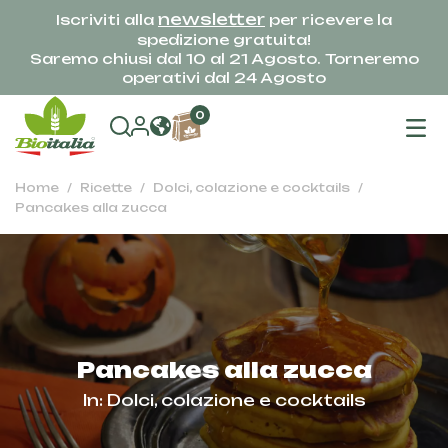
newsletter
Iscriviti alla
per ricevere la
spedizione gratuita!
Saremo chiusi dal 10 al 21 Agosto. Torneremo
operativi dal 24 Agosto
na
0
To
Home
Ricette
Dolci, colazione e cocktails
Pancakes alla zucca
Pancakes alla zucca
In:
Dolci, colazione e cocktails