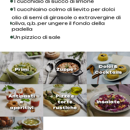
1 cucchiaio di succo di limone
1 cucchiaino colmo di lievito per dolci
olio di semi di girasole o extravergine di
oliva, q.b. per ungere il fondo della
padella
Un pizzico di sale
Dolci &
Primi
Zuppe
Cocktails
Antipasti
Pizze e
e
torte
Insalate
aperitivi
rustiche