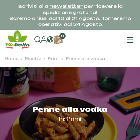
newsletter
Iscriviti alla
per ricevere la
spedizione gratuita!
Saremo chiusi dal 10 al 21 Agosto. Torneremo
operativi dal 24 Agosto
na
0
To
Home
Ricette
Primi
Penne alla vodka
Penne alla vodka
In:
Primi