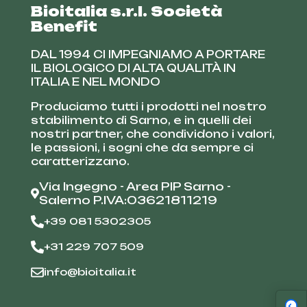
Bioitalia s.r.l. Società
Benefit
DAL 1994 CI IMPEGNIAMO A PORTARE
IL BIOLOGICO DI ALTA QUALITÀ IN
ITALIA E NEL MONDO
Produciamo tutti i prodotti nel nostro
stabilimento di Sarno, e in quelli dei
nostri partner, che condividono i valori,
le passioni, i sogni che da sempre ci
caratterizzano.
Via Ingegno - Area PIP Sarno -
Salerno P.IVA:03621811219
+39 081 5302305
+31 229 707 509
info@bioitalia.it