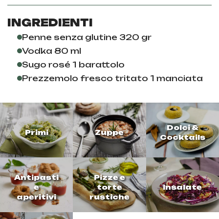
INGREDIENTI
Penne senza glutine 320 gr
Vodka 80 ml
Sugo rosé 1 barattolo
Prezzemolo fresco tritato 1 manciata
Dolci &
Primi
Zuppe
Cocktails
Antipasti
Pizze e
e
torte
Insalate
aperitivi
rustiche