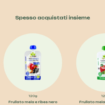
Spesso acquistati insieme
120g
1
Frullato mela e ribes nero
Frullato mela,