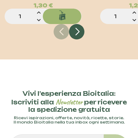
Prezzo
1,30 €
1,
expand_less
expand_less
expand_more
expand_more
Vivi l’esperienza Bioitalia:
Newsletter
Iscriviti alla
per ricevere
la spedizione gratuita
Ricevi ispirazioni, offerte, novità, ricette, storie.
Il mondo Bioitalia nella tua inbox ogni settimana.