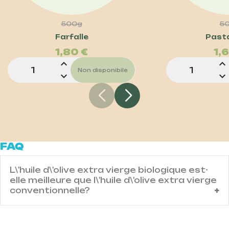
500g
5
Prezzo
Farfalle
Past
1,80 €
1,
expand_less
expand_less
Non disponibile
expand_more
expand_more
FAQ
L\'huile d\'olive extra vierge biologique est-
elle meilleure que l\'huile d\'olive extra vierge
conventionnelle?
Contenuto domanda IT