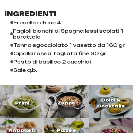
INGREDIENTI
Freselle o frise 4
Fagioli bianchi di Spagna lessi scolati 1
barattolo
Tonno sgocciolato 1 vasetto da 160 gr
Cipolla rossa, tagliata fine 30 gr
Pesto di basilico 2 cucchiai
Sale q.b.
Dolci &
Primi
Zuppe
Cocktails
Antipasti
Pizze e