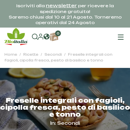
newsletter
Iscriviti alla
per ricevere la
spedizione gratuita!
Saremo chiusi dal 10 al 21 Agosto. Torneremo
operativi dal 24 Agosto
na
0
To
Home
Ricette
Secondi
Freselle integrali con
fagioli, cipolla fresca, pesto di basilico e tonno
Freselle integrali con fagioli,
cipolla fresca, pesto di basilico
e tonno
In:
Secondi