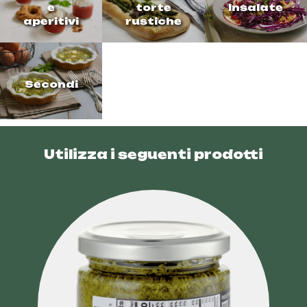
e
torte
Insalate
aperitivi
rustiche
Secondi
Utilizza i seguenti prodotti