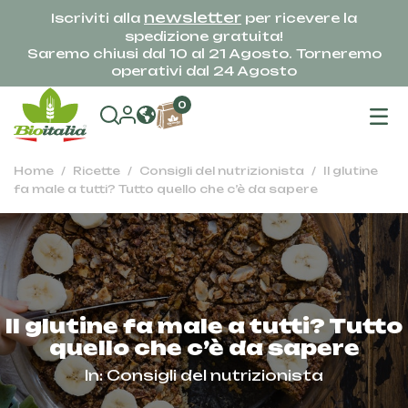
newsletter
Iscriviti alla
per ricevere la
spedizione gratuita!
Saremo chiusi dal 10 al 21 Agosto. Torneremo
operativi dal 24 Agosto
na
0
To
Home
Ricette
Consigli del nutrizionista
Il glutine
fa male a tutti? Tutto quello che c’è da sapere
Il glutine fa male a tutti? Tutto
quello che c’è da sapere
In:
Consigli del nutrizionista