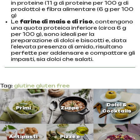
in proteine (11 g di proteine per 100 g di
prodotto) e fibra alimentare (6 g per 100
g)
Le
farine di mais e di riso
, contengono
una quota proteica inferiore (circa 6 g
per 100 g), sono ideali per la
preparazione di dolci e biscotti e, data
l’elevata presenza di amido, risultano
perfette per addensare e compattare gli
impasti, sia dolci che salati.
Tag:
glutine
gluten free
Dolci &
Primi
Zuppe
Cocktails
Antipasti
Pizze e