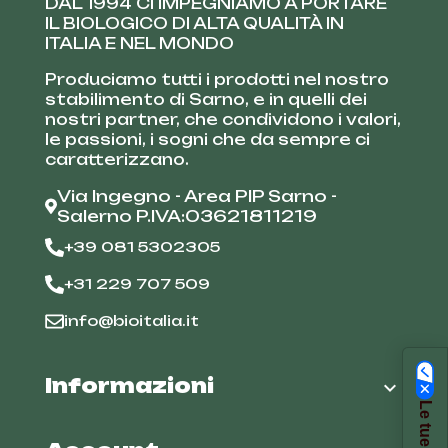
DAL 1994 CI IMPEGNIAMO A PORTARE
IL BIOLOGICO DI ALTA QUALITÀ IN
ITALIA E NEL MONDO
Produciamo tutti i prodotti nel nostro
stabilimento di Sarno, e in quelli dei
nostri partner, che condividono i valori,
le passioni, i sogni che da sempre ci
caratterizzano.
Via Ingegno - Area PIP Sarno -
Salerno P.IVA:03621811219
+39 081 5302305
+31 229 707 509
info@bioitalia.it
Informazioni
