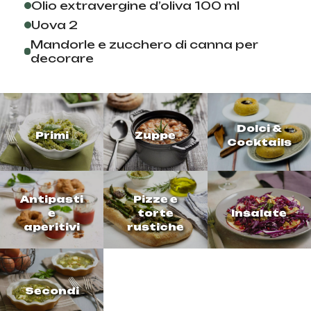
Olio extravergine d’oliva 100 ml
Uova 2
Mandorle e zucchero di canna per
decorare
Dolci &
Primi
Zuppe
Cocktails
Antipasti
Pizze e
e
torte
Insalate
aperitivi
rustiche
Secondi