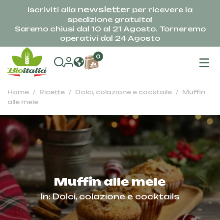
newsletter
Iscriviti alla
per ricevere la
spedizione gratuita!
Saremo chiusi dal 10 al 21 Agosto. Torneremo
operativi dal 24 Agosto
na
0
To
Home
Ricette
Dolci, colazione e cocktails
Muffin
alle mele
Muffin alle mele
In:
Dolci, colazione e cocktails