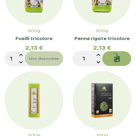
500g
500g
Prezzo
Pre
Fusilli tricolore
Penne rigate tricolore
2,13 €
2,13 €
expand_less
expand_less
Non disponibile
expand_more
expand_more
500g
250g