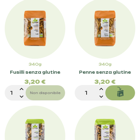
340g
340g
Prezzo
Pre
Fusilli senza glutine
Penne senza glutine
3,20 €
3,20 €
expand_less
expand_less
Non disponibile
expand_more
expand_more