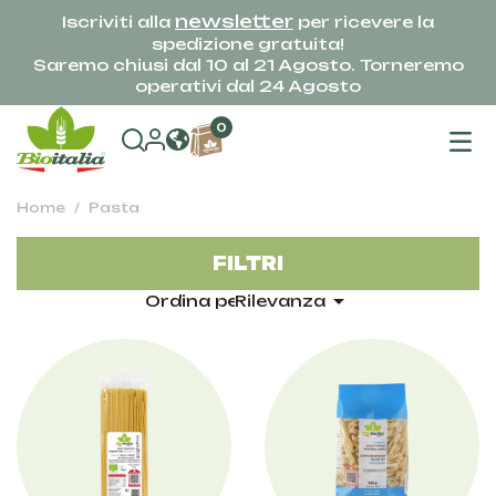
newsletter
Iscriviti alla
per ricevere la
spedizione gratuita!
Saremo chiusi dal 10 al 21 Agosto. Torneremo
operativi dal 24 Agosto
na
0
To
Home
Pasta
FILTRI

Ordina per:
Rilevanza