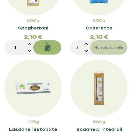
500g
500g
Prezzo
Pre
Spaghettoni
Caserecce
2,10 €
2,10 €
expand_less
expand_less
Non disponibile
expand_more
expand_more
375g
500g
Lasagne festonate
Spaghetti integrali