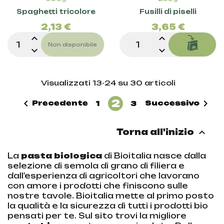
Prezzo
Pre
Spaghetti tricolore
Fusilli di piselli
2,13 €
3,65 €
expand_less
expand_less
Non disponibile
expand_more
expand_more
Visualizzati 13-24 su 30 articoli
2


Precedente
Successivo
1
3

Torna all'inizio
La
pasta biologica
di Bioitalia nasce dalla
selezione di semola di grano di filiera e
dall'esperienza di agricoltori che lavorano
con amore i prodotti che finiscono sulle
nostre tavole. Bioitalia mette al primo posto
la qualità e la sicurezza di tutti i prodotti bio
pensati per te. Sul sito trovi la migliore