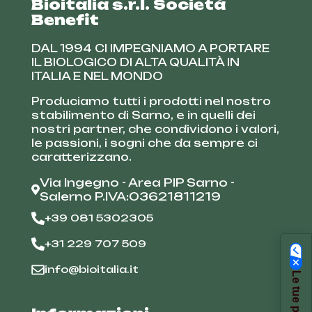
Bioitalia s.r.l. Società
Benefit
DAL 1994 CI IMPEGNIAMO A PORTARE
IL BIOLOGICO DI ALTA QUALITÀ IN
ITALIA E NEL MONDO
Produciamo tutti i prodotti nel nostro
stabilimento di Sarno, e in quelli dei
nostri partner, che condividono i valori,
le passioni, i sogni che da sempre ci
caratterizzano.
Via Ingegno - Area PIP Sarno -
Salerno P.IVA:03621811219
+39 081 5302305
+31 229 707 509
info@bioitalia.it