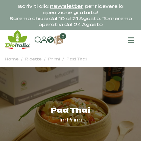
newsletter
Iscriviti alla
per ricevere la
spedizione gratuita!
Saremo chiusi dal 10 al 21 Agosto. Torneremo
operativi dal 24 Agosto
na
0
To
Home
Ricette
Primi
Pad Thai
Pad Thai
In:
Primi