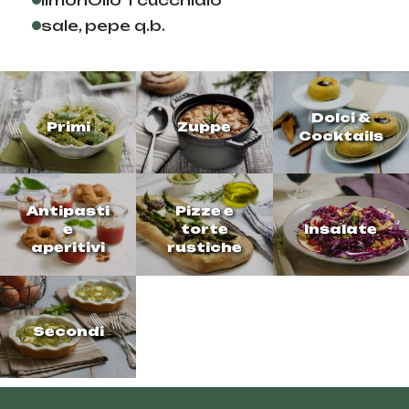
limonOlio 1 cucchiaio
sale, pepe q.b.
Dolci &
Primi
Zuppe
Cocktails
Antipasti
Pizze e
e
torte
Insalate
aperitivi
rustiche
Secondi