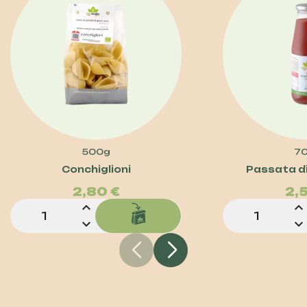
500g
7
Prezzo
Conchiglioni
Passata d
2,80 €
2,
expand_less
expand_less
expand_more
expand_more