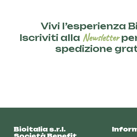
Vivi l’esperienza Bi
Newsletter
Iscriviti alla
per
spedizione gra
Bioitalia s.r.l.
Infor
Società Benefit