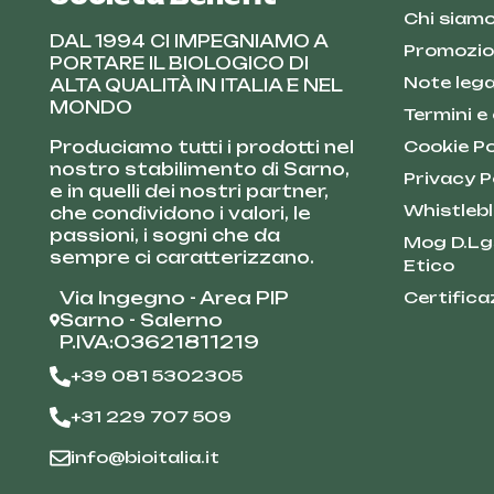
Chi siam
DAL 1994 CI IMPEGNIAMO A
Promozio
PORTARE IL BIOLOGICO DI
Note lega
ALTA QUALITÀ IN ITALIA E NEL
MONDO
Termini e
Produciamo tutti i prodotti nel
Cookie Po
nostro stabilimento di Sarno,
Privacy P
e in quelli dei nostri partner,
Whistleb
che condividono i valori, le
passioni, i sogni che da
Mog D.Lg
sempre ci caratterizzano.
Etico
Via Ingegno - Area PIP
Certifica
Sarno - Salerno
P.IVA:03621811219
+39 081 5302305
+31 229 707 509
info@bioitalia.it