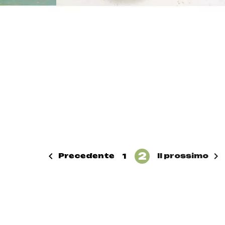
2


Precedente
Il prossimo
1