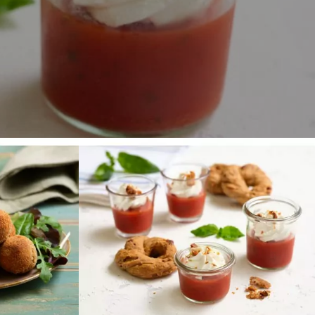
Durata
20 min
Difficoltà
o
Facile
Persone
6