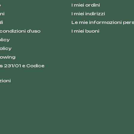
o
I miei ordini
ni
I miei indirizzi
li
Le mie informazioni pers
 condizioni d'uso
I miei buoni
licy
olicy
lowing
s 231/01 e Codice
zioni