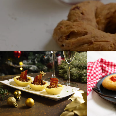
Durata
50 min
Difficoltà
Intermedio
Persone
4