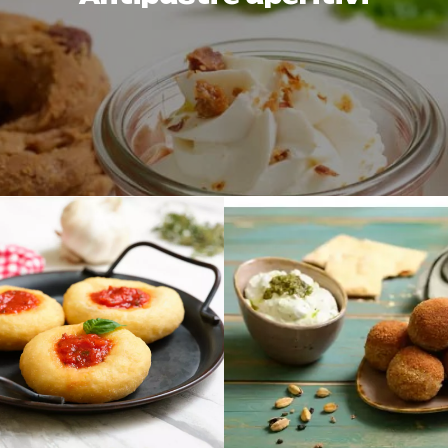
Durata
60 min
Durata
Difficoltà
50 min
Avanzato
Difficoltà
Persone
Intermedi
6
Persone
4