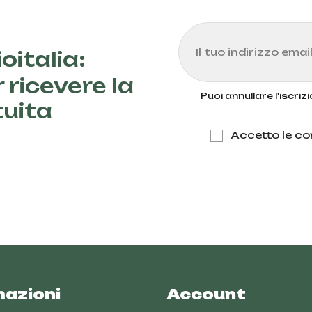
oitalia:
 ricevere la
Puoi annullare l'iscri
tuita
Accetto le con
mazioni
Account