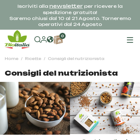
newsletter
Iscriviti alla
per ricevere la
spedizione gratuita!
Saremo chiusi dal 10 al 21 Agosto. Torneremo
operativi dal 24 Agosto
na
0
To
Home
Ricette
Consigli del nutrizionista
Consigli del nutrizionista