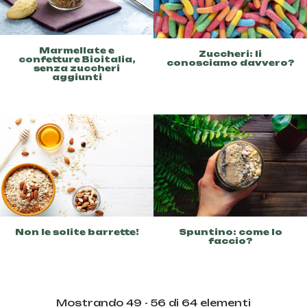
Marmellate e
Zuccheri: li
confetture Bioitalia,
conosciamo davvero?
senza zuccheri
aggiunti
Non le solite barrette!
Spuntino: come lo
faccio?
Mostrando 49 - 56 di 64 elementi